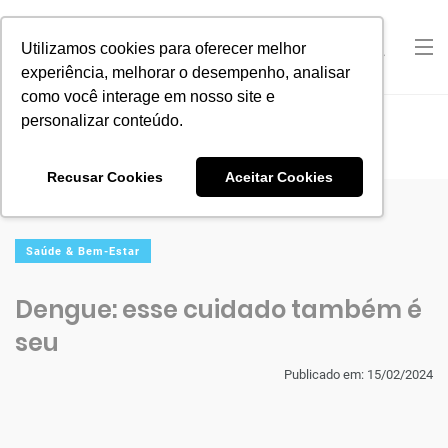
Utilizamos cookies para oferecer melhor
experiência, melhorar o desempenho, analisar
como você interage em nosso site e
personalizar conteúdo.
Home
Saúde & Bem-Estar
Dengue: esse cuidado também é seu
Recusar Cookies
Aceitar Cookies
Saúde & Bem-Estar
Dengue: esse cuidado também é
seu
Publicado em: 15/02/2024